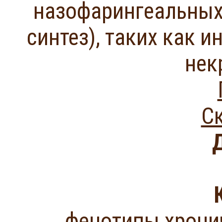
назофарингеальных
синтез), таких как и
нек
Ск
фенотипы хрони