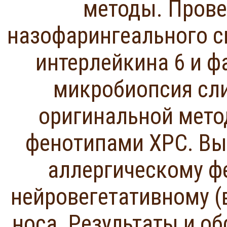
методы. Прове
назофарингеального см
интерлейкина 6 и ф
микробиопсия сли
оригинальной мето
фенотипами ХРС. Вы
аллергическому фе
нейровегетативному (
носа. Результаты и 