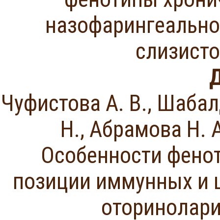
назофарингеально
слизисто
Д
Чуфистова А. В., Шабалд
Н., Абрамова Н. А
Особенности фенот
позиции иммунных и 
оторинолари