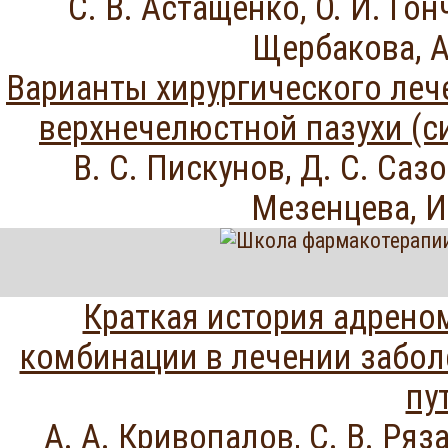
С. В. Астащенко, О. И. Гон
Щербакова, А
Варианты хирургического леч
верхнечелюстной пазухи (с
В. С. Пискунов, Д. С. Сазо
Мезенцева, И
Краткая история адрено
комбинации в лечении забол
пу
А. А. Кривопалов, С. В. Ряз