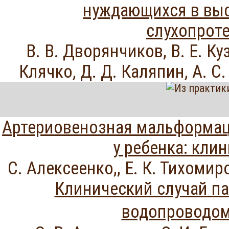
нуждающихся в вы
слухопрот
В. В. Дворянчиков, В. Е. Куз
Клячко, Д. Д. Каляпин, А. С
Артериовенозная мальформац
у ребенка: кли
С. Алексеенко,, Е. К. Тихомиро
Клинический случай п
водопроводо