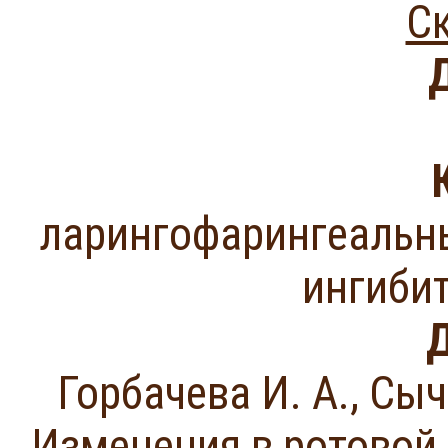
Ск
ларингофарингеальны
ингиби
Д
Горбачева И. А., Сыч
Изменения в ротовой