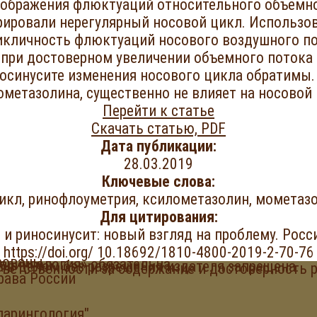
зображения флюктуаций относительного объемно
ировали нерегулярный носовой цикл. Использо
икличность флюктуаций носового воздушного по
 при достоверном увеличении объемного потока 
осинусите изменения носового цикла обратимы.
ометазолина, существенно не влияет на носовой 
Перейти к статье
Скачать статью, PDF
Дата публикации:
28.03.2019
Ключевые слова:
икл, ринофлоуметрия, ксилометазолин, мометазо
Для цитирования:
л и риносинусит: новый взгляд на проблему. Росс
https://doi.org/ 10.18692/1810-4800-2019-2-70-76
рованы.
ларингология»
обязательна.
а в целом без разреше
ния издателя запрещена.
тветственности за
содержание и достоверность 
рава России