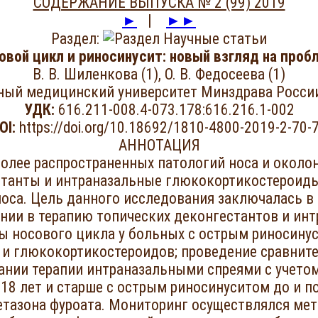
СОДЕРЖАНИЕ ВЫПУСКА № 2 (99) 2019
►
|
►►
Раздел:
Научные статьи
овой цикл и риносинусит: новый взгляд на проб
В. В. Шиленкова (1), О. В. Федосеева (1)
ный медицинский университет Минздрава России,
УДК:
616.211-008.4-073.178:616.216.1-002
OI:
https://doi.org/10.18692/1810-4800-2019-2-70-
АННОТАЦИЯ
более распространенных патологий носа и околон
танты и интраназальные глюкокортикостероиды,
оса. Цель данного исследования заключалась в 
нии в терапию топических деконгестантов и ин
ы носового цикла у больных с острым риносинус
 и глюкокортикостероидов; проведение сравните
ании терапии интраназальными спреями с учет
 18 лет и старше с острым риносинуситом до и п
тазона фуроата. Мониторинг осуществлялся мет