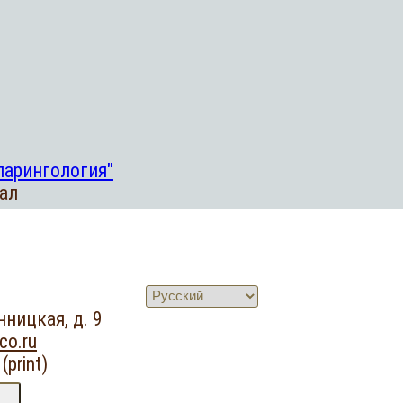
ал
нницкая, д. 9
co.ru
 (print)