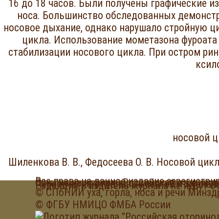
16 до 18 часов. Были получены графические и
носа. Большинство обследованных демонстр
носовое дыхание, однако нарушало стройную ц
цикла. Использование мометазона фуроата
стабилизации носового цикла. При остром рин
ксил
носовой ц
Шиленкова В. В., Федосеева О. В. Носовой цик
Все права на данное издание зарегистри
Ссылка на журнал «Российская оторино
Пере
печатка отдельных статей и журнал
Редакция и издатель журнала не несут о
© СПбНИИ уха, горла, носа и речи Минзд
©
ФГБУ НМИЦО ФМБА России